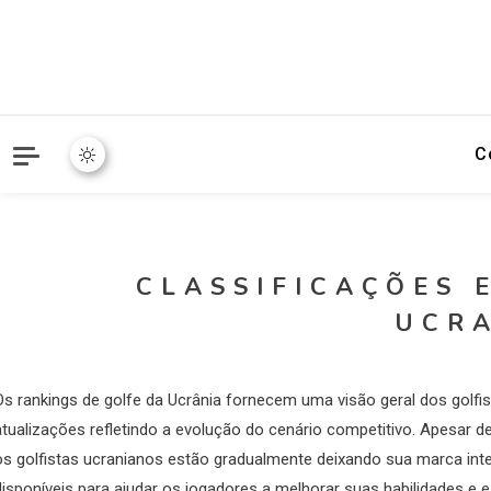
C
CLASSIFICAÇÕES 
UCR
Os rankings de golfe da Ucrânia fornecem uma visão geral dos gol
atualizações refletindo a evolução do cenário competitivo. Apesar
os golfistas ucranianos estão gradualmente deixando sua marca inte
disponíveis para ajudar os jogadores a melhorar suas habilidades e e